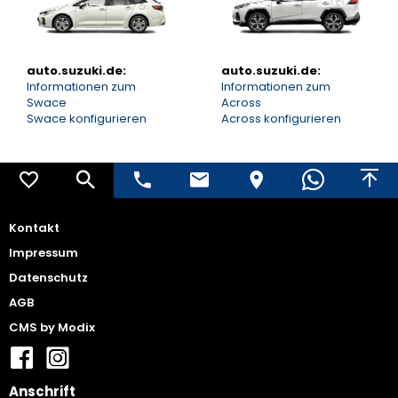
auto.suzuki.de:
auto.suzuki.de:
Informationen zum
Informationen zum
Swace
Across
Swace konfigurieren
Across konfigurieren
Kontakt
Impressum
Datenschutz
AGB
CMS by Modix
Anschrift