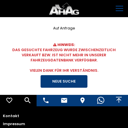
Auf Anfrage
HINWEIS:
DAS GESUCHTE FAHRZEUG WURDE ZWISCHENZEITLICH
VERKAUFT BZW. IST NICHT MEHR IN UNSERER
FAHRZEUGDATENBANK VERFÜGBAR.
VIELEN DANK FÜR IHR VERSTÄNDNIS.
NEUE SUCHE
Kontakt
Impressum