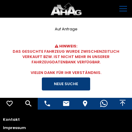
Auf Anfrage
HINWEIS:
DAS GESUCHTE FAHRZEUG WURDE ZWISCHENZEITLICH
VERKAUFT BZW. IST NICHT MEHR IN UNSERER
FAHRZEUGDATENBANK VERFÜGBAR.
VIELEN DANK FÜR IHR VERSTÄNDNIS.
NEUE SUCHE
Kontakt
Impressum