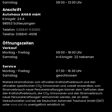
Samstag:
09:00 - 13:00 Uhr
Anschrift
Autohaus AHAG mbH
Königstr. 24 A
98553 Schleusingen
Telefon:
036841-530810
Telefax: 036841-41018
Öffnungszeiten
Verkauf
Montag - Freitag:
09:00 - 18:00 Uhr
Samstag:
in Königstr. 22 nebenan
Service
Montag - Freitag:
07:30 - 16:30 Uhr
Samstag:
geschlossen
Weitere Informationen zum offiziellen Kraftstoffverbrauch und den
offiziellen spezifischen CO
-Emissionen und, soweit anwendbar, zum
2
Stromverbrauch neuer Personenkraftwagen können dem "Leitfaden über
den Kraftstoffverbrauch, die CO
-Emissionen und den Stromverbrauch
2
neuer Personenkraftwagen" entnommen werden, der an allen
Verkaufsstellen und bei der Deutschen Automobil Treuhand GmbH (DAT)
unter
www.dat.de
unentgeltlich erhältlich ist.