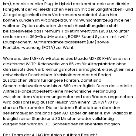
km), der als serieller Plug-in Hybrid das komfortable und direkte
Fahrgefühl der vollelektrischen Version mit der Langstrecken- und
Alltagstauglichkeit eines Verbrenners verbindet. Auch hier
können Kunden im Aktionszeitraum ihr Wunschfahrzeug mit einer
weiteren Option aufwerten. Je nach Ausstattungslinie steht
beispielsweise das Premium-Paket im Wert von 1.950 Euro unter
anderem mit 360-Grad-Monitor, BOSE® Sound System mit zwölf
Lautsprechern, Aufmerksamkeitsassistent (DM) sowie
Frontüberwachung (FCTA) zur Wahl.
Während die 17,8-kWh-Batterie des Mazda MX-30 R-EV eine rein
elektrische WLTP-Reichweite von 85 km für Alltagsfahrten ohne
den Einsatz des Verbrennungsmotors ermöglicht, erzeugt ein neu
entwickelter Einscheiben-Kreiskolbenmotor bei Bedarf
zusätzlichen Strom für längere Fahrten. Damit sind
Gesamtreichweiten von bis zu 680 km möglich. Durch das serielle
Antriebskonzept besteht keine mechanische Verbindung
zwischen dem Verbrennungsmotor und den Rädern; angetrieben
wird das Fahrzeug ausschließlich von einem 125 kW/170 PS-
starken Elektromotor. Die entladene Batterie kann über den
serienmäßigen dreiphasigen AC-Lader an einer 11-kW-Wallbox in
lediglich einer Stunde und 30 Minuten wieder vollständig
aufgeladen werden. DC-Schnellladen ist ebenfalls möglich.
Das Team der AHAG freut sich auf ihren Besuch!