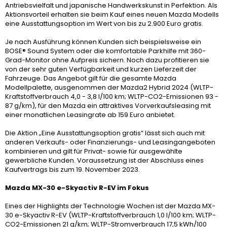
Antriebsvielfalt und japanische Handwerkskunst in Perfektion. Als
Aktionsvorteil erhalten sie beim Kauf eines neuen Mazda Modells
eine Ausstattungsoption im Wert von bis zu 2.900 Euro gratis.
Je nach Ausführung können Kunden sich beispielsweise ein
BOSE® Sound System oder die komfortable Parkhilfe mit 360-
Grad-Monitor ohne Aufpreis sichern. Noch dazu profitieren sie
von der sehr guten Verfügbarkeit und kurzen Lieferzeit der
Fahrzeuge. Das Angebot gilt für die gesamte Mazda
Modellpalette, ausgenommen der Mazda2 Hybrid 2024 (WLTP-
Kraftstoffverbrauch 4,0 - 3,8 l/100 km; WLTP-CO2-Emissionen 93 -
87 g/km), für den Mazda ein attraktives Vorverkaufsleasing mit
einer monatlichen Leasingrate ab 159 Euro anbietet.
Die Aktion „Eine Ausstattungsoption gratis“ lässt sich auch mit
anderen Verkaufs- oder Finanzierungs- und Leasingangeboten
kombinieren und gilt für Privat- sowie für ausgewählte
gewerbliche Kunden. Voraussetzung ist der Abschluss eines
Kaufvertrags bis zum 19. November 2023.
Mazda MX-30 e-Skyactiv R-EV im Fokus
Eines der Highlights der Technologie Wochen ist der Mazda MX-
30 e-Skyactiv R-EV (WLTP-Kraftstoffverbrauch 1,0 l/100 km; WLTP-
CO2-Emissionen 21 g/km; WLTP-Stromverbrauch 17,5 kWh/100